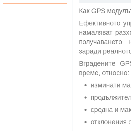
Как GPS модулъ
Ефективното уп
намаляват разх
получаването 
заради реалнот
Вградените GP
време, относно:
изминати ма
продължител
средна и ма
отклонения 