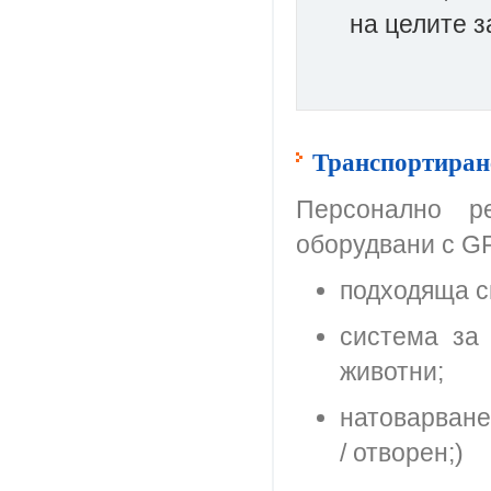
на целите 
Транспортиран
Персонално р
оборудвани с G
подходяща с
система за
животни;
натоварване
/ отворен;)